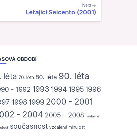
Next
Létající Seicento (2001)
ASOVÁ OBDOBÍ
90. léta
. léta
80. léta
70. léta
1993
1994
1995
1996
990 - 1992
2000 - 2001
997
1998
1999
002 - 2004
2005 - 2008
nedávná
současnost
vzdálená minulost
ulost