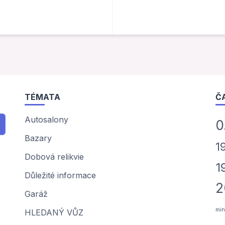
TÉMATA
Č
Autosalony
0
Bazary
1
Dobová relikvie
1
Důležité informace
2
Garáž
min
HLEDANÝ VŮZ