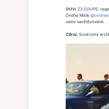
BMW Z3 COUPE, registro
Ondřej Misík
@ondrejm
velmi navštěvované.
Zdroj:
Soukromý archi