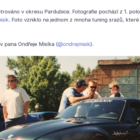
váno v okresu Pardubice. Fotografie pochází z 1. poloviny
isik
. Foto vzniklo na jednom z mnoha tuning srazů, kter
v pana Ondřeje Misíka (
@ondrejmisik
).