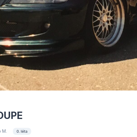
OUPE
o M.
0. léta