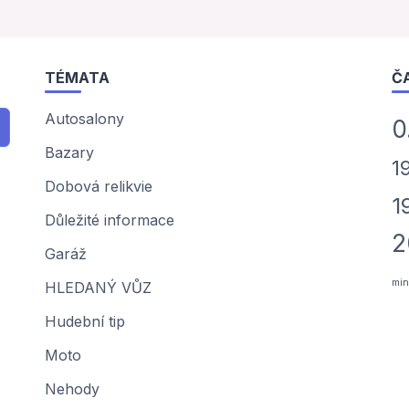
TÉMATA
Č
Autosalony
0
Bazary
1
Dobová relikvie
1
Důležité informace
2
Garáž
min
HLEDANÝ VŮZ
Hudební tip
Moto
Nehody