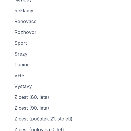
Reklamy
Renovace
Rozhovor
Sport
Srazy
Tuning
VHS
Výstavy
Z cest (80. léta)
Z cest (90. léta)
Z cest (počátek 21. století)
Z cest (polovina 0. let)