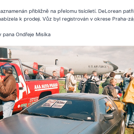
amenán přibližně na přelomu tisíciletí. DeLorean patři
 nabízela k prodeji. Vůz byl registrován v okrese Praha-z
v pana Ondřeje Misíka