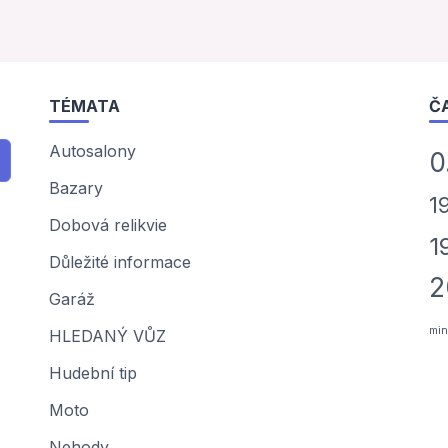
TÉMATA
Č
Autosalony
0
Bazary
1
Dobová relikvie
1
Důležité informace
2
Garáž
min
HLEDANÝ VŮZ
Hudební tip
Moto
Nehody